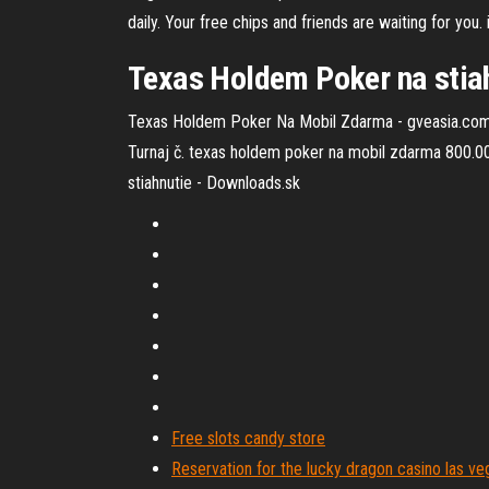
daily. Your free chips and friends are waiting fo
Texas Holdem Poker na stia
Texas Holdem Poker Na Mobil Zdarma - gveasia.com O
Turnaj č. texas holdem poker na mobil zdarma 800.0
stiahnutie - Downloads.sk
Free slots candy store
Reservation for the lucky dragon casino las ve