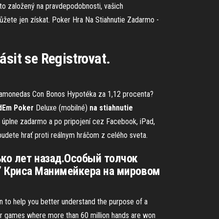
sto založený na pravdepodobnosti, vašich
ůžete jen získat. Poker Hra Na Stiahnutie Zadarmo -
ásit se Registrovat.
ragamonedas Con Bonos Hypotéka za 1,12 procenta?
dEm Poker
Deluxe (mobilné)
na
stiahnutie
je úplne zadarmo a po pripojení cez Facebook, iPad,
udete hrať proti reálnym hráčom z celého sveta.
ко лет назад.Особый толчок
а” Криса Манимейкера на мировом
 to help you better understand the purpose of a
 games where more than 60 million hands are won