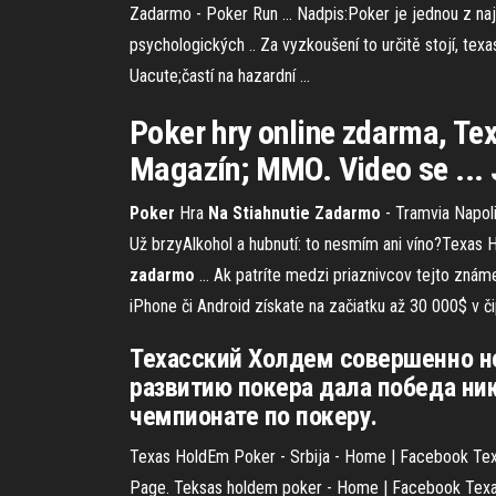
Zadarmo - Poker Run ... Nadpis:Poker je jednou z naj
psychologických .. Za vyzkoušení to určitě stojí, t
Uacute;častí na hazardní ...
Poker hry online zdarma, Tex
Magazín; MMO. Video se ... Je
Poker
Hra
Na
Stiahnutie
Zadarmo
- Tramvia Napol
Už brzyAlkohol a hubnutí: to nesmím ani víno?Texas H
zadarmo
... Ak patríte medzi priaznivcov tejto znám
iPhone či Android získate na začiatku až 30 000$ v 
Техасский Холдем совершенно н
развитию покера дала победа ни
чемпионате по покеру.
Texas HoldEm Poker - Srbija - Home | Facebook Texas
Page. Teksas holdem poker - Home | Facebook Texa