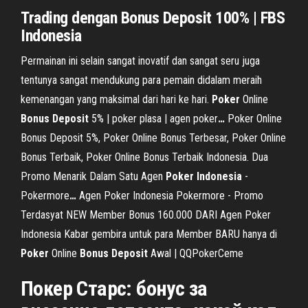
Trading dengan Bonus Deposit 100% | FBS
Indonesia
Permainan ini selain sangat inovatif dan sangat seru juga
tentunya sangat mendukung para pemain didalam meraih
kemenangan yang maksimal dari hari ke hari.
Poker
Online
Bonus Deposit
5% | poker plasa | agen poker
…
Poker Online
Bonus Deposit 5%, Poker Online Bonus Terbesar, Poker Online
Bonus Terbaik, Poker Online Bonus Terbaik Indonesia.
Dua
Promo Menarik Dalam Satu Agen
Poker
Indonesia
-
Pokermore
…
Agen Poker Indonesia Pokermore - Promo
Terdasyat NEW Member Bonus 160.000 DARI Agen Poker
Indonesia Kabar gembira untuk para Member BARU hanya di
Poker
Online
Bonus Deposit
Awal | QQPokerCeme
Покер Старс: бонус за