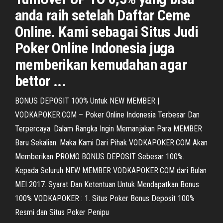
anda raih setelah Daftar Ceme
Online. Kami sebagai Situs Judi
Poker Online Indonesia juga
memberikan kemudahan agar
bettor ...
BONUS DEPOSIT 100% Untuk NEW MEMBER |
VODKAPOKER.COM – Poker Online Indonesia Terbesar Dan
Terpercaya. Dalam Rangka Ingin Memanjakan Para MEMBER
Baru Sekalian. Maka Kami Dari Pihak VODKAPOKER.COM Akan
Memberikan PROMO BONUS DEPOSIT Sebesar 100%.
Kepada Seluruh NEW MEMBER VODKAPOKER.COM dari Bulan
MEI 2017. Syarat Dan Ketentuan Untuk Mendapatkan Bonus
100% VODKAPOKER : 1. Situs Poker Bonus Deposit 100%
Resmi dan Situs Poker Penipu