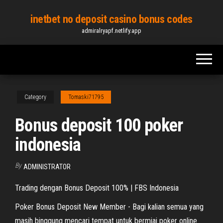
Skip
inetbet no deposit casino bonus codes
to
admiralryapf.netlify.app
the
content
Category
Tomaski71795
Bonus deposit 100 poker
indonesia
By
ADMINISTRATOR
Trading dengan Bonus Deposit 100% | FBS Indonesia
Poker Bonus Deposit New Member - Bagi kalian semua yang
masih binggung mencari tempat untuk bermiai poker online