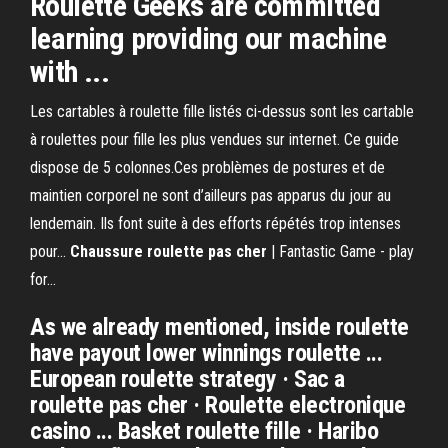
Roulette Geeks are committed
learning providing our machine
with ...
Les cartables à roulette fille listés ci-dessus sont les cartable
à roulettes pour fille les plus vendues sur internet. Ce guide
dispose de 5 colonnes.Ces problèmes de postures et de
maintien corporel ne sont d’ailleurs pas apparus du jour au
lendemain. Ils font suite à des efforts répétés trop intenses
pour...
Chaussure
roulette
pas
cher
| Fantastic Game - play
for…
As we already mentioned, inside roulette
have payout lower winnings roulette ...
European roulette strategy · Sac a
roulette pas cher · Roulette electronique
casino ... Basket roulette fille · Haribo