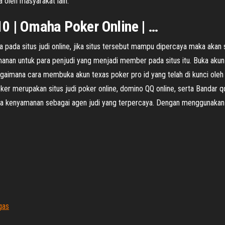
 oleh masyarakat lain.
10 | Omaha
Poker
Online
| …
a pada situs judi online, jika situs tersebut mampu dipercaya maka akan
manan untuk para penjudi yang menjadi member pada situs itu. Buka aku
gaimana cara membuka akun texas poker pro id yang telah di kunci oleh
 merupakan situs judi poker online, domino QQ online, serta Bandar qq
 kenyamanan sebagai agen judi yang terpercaya. Dengan menggunakan ua
gas