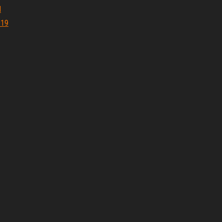
d
019